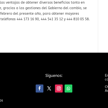
as ventajas de obtener diversos beneficios tanto en
, gracias a las gestiones del Gobierno del cambio, se
e febrero del presente año, para obtener mayores
teléfonos 444 173 16 90, 444 541 35 12 y 444 810 05 58.
Em
Síguenos:
c
Of
An
os