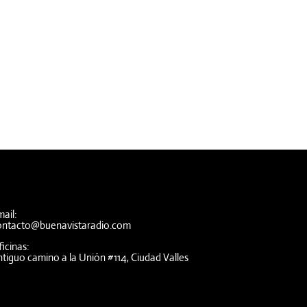
ail:
ontacto@buenavistaradio.com
icinas:
tiguo camino a la Unión #114, Ciudad Valles