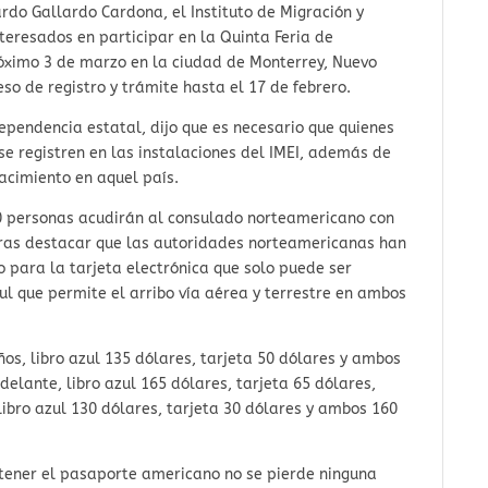
ardo Gallardo Cardona, el Instituto de Migración y
interesados en participar en la Quinta Feria de
óximo 3 de marzo en la ciudad de Monterrey, Nuevo
so de registro y trámite hasta el 17 de febrero.
dependencia estatal, dijo que es necesario que quienes
 se registren en las instalaciones del IMEI, además de
acimiento en aquel país.
80 personas acudirán al consulado norteamericano con
tras destacar que las autoridades norteamericanas han
o para la tarjeta electrónica que solo puede ser
azul que permite el arribo vía aérea y terrestre en ambos
ños, libro azul 135 dólares, tarjeta 50 dólares y ambos
delante, libro azul 165 dólares, tarjeta 65 dólares,
ibro azul 130 dólares, tarjeta 30 dólares y ambos 160
btener el pasaporte americano no se pierde ninguna