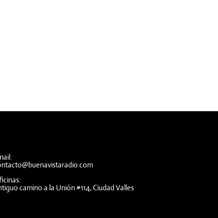
ail:
ontacto@buenavistaradio.com
icinas:
tiguo camino a la Unión #114, Ciudad Valles