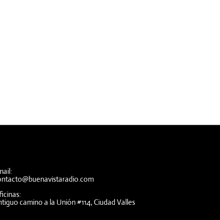
ail:
ontacto@buenavistaradio.com
icinas:
tiguo camino a la Unión #114, Ciudad Valles