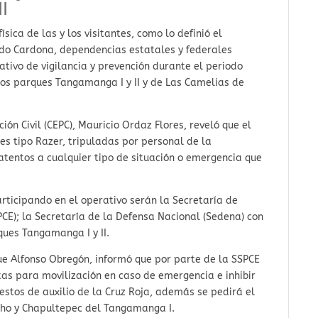
I
sica de las y los visitantes, como lo definió el
rdo Cardona, dependencias estatales y federales
ivo de vigilancia y prevención durante el periodo
os parques Tangamanga I y II y de Las Camelias de
ción Civil (CEPC), Mauricio Ordaz Flores, reveló que el
es tipo Razer, tripuladas por personal de la
tentos a cualquier tipo de situación o emergencia que
ticipando en el operativo serán la Secretaría de
CE); la Secretaría de la Defensa Nacional (Sedena) con
ques Tangamanga I y II.
ue Alfonso Obregón, informó que por parte de la SSPCE
tas para movilización en caso de emergencia e inhibir
estos de auxilio de la Cruz Roja, además se pedirá el
acho y Chapultepec del Tangamanga I.