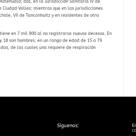
 Matehuala; dos, en la Jurisdicción Sanitaria IV de
de Ciudad Valles; mientras que en las jurisdicciones
chale, VII de Tancanhuitz y en residentes de otra
tiene en 7 mil 900 al no registrarse nuevos decesos. En
 y 18 son hombres, en un rango de edad de 15 a 79
das, de las cuales una requiere de respiración
Em
Síguenos:
c