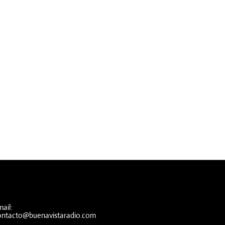
ail:
ontacto@buenavistaradio.com