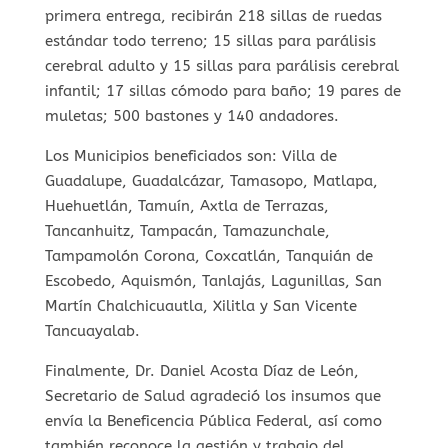
primera entrega, recibirán 218 sillas de ruedas
estándar todo terreno; 15 sillas para parálisis
cerebral adulto y 15 sillas para parálisis cerebral
infantil; 17 sillas cómodo para baño; 19 pares de
muletas; 500 bastones y 140 andadores.
Los Municipios beneficiados son: Villa de
Guadalupe, Guadalcázar, Tamasopo, Matlapa,
Huehuetlán, Tamuín, Axtla de Terrazas,
Tancanhuitz, Tampacán, Tamazunchale,
Tampamolón Corona, Coxcatlán, Tanquián de
Escobedo, Aquismón, Tanlajás, Lagunillas, San
Martín Chalchicuautla, Xilitla y San Vicente
Tancuayalab.
Finalmente, Dr. Daniel Acosta Díaz de León,
Secretario de Salud agradeció los insumos que
envía la Beneficencia Pública Federal, así como
también reconoce la gestión y trabajo del