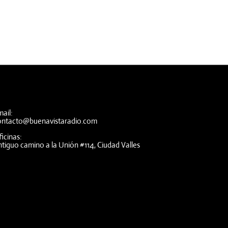
ail:
ontacto@buenavistaradio.com
icinas:
tiguo camino a la Unión #114, Ciudad Valles