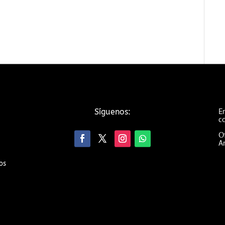
Em
Síguenos:
c
Of
An
os