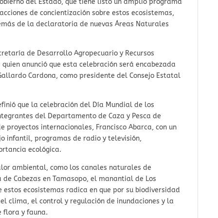
obierno del Estado, que tiene listo un amplio programa
, acciones de concientización sobre estos ecosistemas,
demás de la declaratoria de nuevas Áreas Naturales
Secretaría de Desarrollo Agropecuario y Recursos
, quien anunció que esta celebración será encabezada
 Gallardo Cardona, como presidente del Consejo Estatal
efinió que la celebración del Día Mundial de los
integrantes del Departamento de Caza y Pesca de
e proyectos internacionales, Francisco Abarca, con un
jo infantil, programas de radio y televisión,
ortancia ecológica.
alor ambiental, como los canales naturales de
ga de Cabezas en Tamasopo, el manantial de Los
de estos ecosistemas radica en que por su biodiversidad
el clima, el control y regulación de inundaciones y la
 flora y fauna.