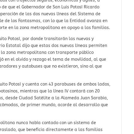
ados con trayectos seguros, económicos y ágiles, a
 de que el Gobernador de San Luis Potosí Ricardo
operación de las dos nuevas líneas del Sistema de
lle de los Fantasmas, con lo que la Entidad avanza en
orte en la zona metropolitana en apoyo a las familias.
uito Potosí, por donde transitarán las nuevas y
o Estatal dijo que estas dos nuevas líneas permiten
n la zona metropolitana con transporte público
ó en el olvido y rezago el tema de movilidad, al que
paradores y autobuses que no existieron, sino al que
ircuito Potosí y cuenta con 43 parabuses de ambos lados,
potosinos, mientras que la línea IV contará con 20
as, desde Ciudad Satélite a la Alameda Juan Sarabia,
 cómodas, de primer mundo, acorde al desarrollo que
olitana nunca había contado con un sistema de
traslado, que beneficia directamente a las familias