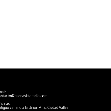
ail:
ontacto@buenavistaradio.com
icinas:
tiguo camino a la Unión #114, Ciudad Valles