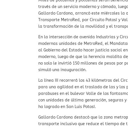
Miles de potosinos y potosinas serán benefici
través de un servicio moderno y cómodo, luego
Gallardo Cardona, arrancó este miércoles la 
Transporte MetroRed, por Circuito Potosí y Va
la transformación de la movilidad y el transp
En la intersección de avenida Industrias y Circ
modernas unidades de MetroRed, el Mandatari
al Gobierno del Estado hacer justicia social e
moderno, luego de que la herencia maldita dej
no solo le invirtió 150 millones de pesos por 
simuló una inauguración.
La línea III recorrerá los 43 kilómetros del C
para una agilidad en el traslado de las y los 
parabuses en el bulevar Valle de los fantasm
con unidades de última generación, seguras y
ha logrado en San Luis Potosí.
Gallardo Cardona destacó que la zona metrop
transporte inclusivo que reduce el tiempo de 