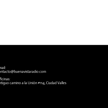
ail:
ontacto@buenavistaradio.com
icinas:
tiguo camino a la Unión #114, Ciudad Valles