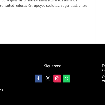
s, para generar un mayor bienestar a las familias
ra, salud, educación, apoyos sociales, seguridad, entre
Em
Síguenos:
c
Of
An
os