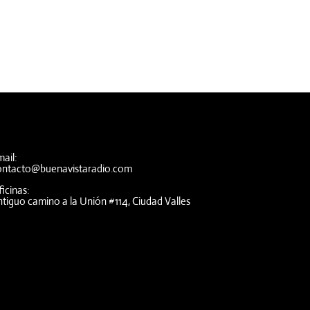
ail:
ontacto@buenavistaradio.com
icinas:
tiguo camino a la Unión #114, Ciudad Valles