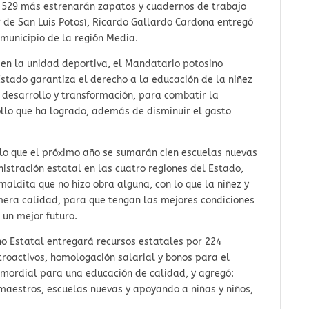
il 529 más estrenarán zapatos y cuadernos de trabajo
r de San Luis Potosí, Ricardo Gallardo Cardona entregó
municipio de la región Media.
en la unidad deportiva, el Mandatario potosino
Estado garantiza el derecho a la educación de la niñez
l desarrollo y transformación, para combatir la
ollo que ha logrado, además de disminuir el gasto
r lo que el próximo año se sumarán cien escuelas nuevas
istración estatal en las cuatro regiones del Estado,
aldita que no hizo obra alguna, con lo que la niñez y
imera calidad, para que tengan las mejores condiciones
e un mejor futuro.
o Estatal entregará recursos estatales por 224
roactivos, homologación salarial y bonos para el
imordial para una educación de calidad, y agregó:
 maestros, escuelas nuevas y apoyando a niñas y niños,