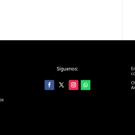
Em
Síguenos:
c
Of
An
os