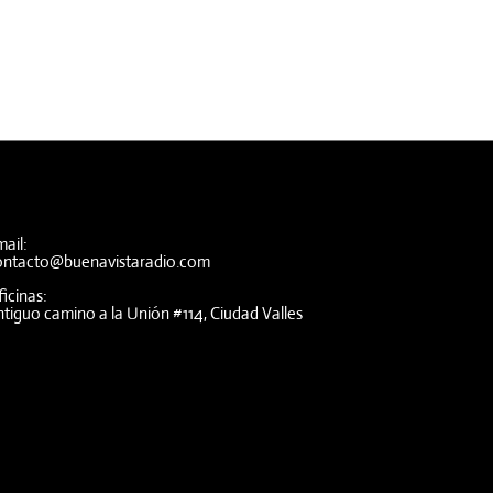
ail:
ontacto@buenavistaradio.com
icinas:
tiguo camino a la Unión #114, Ciudad Valles