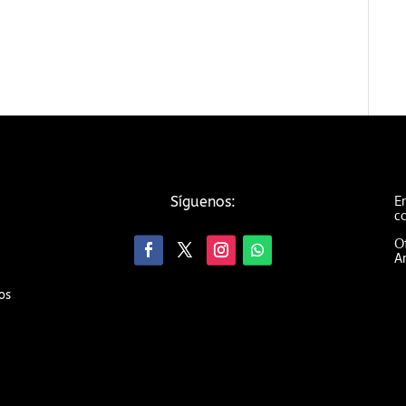
Em
Síguenos:
c
Of
An
os