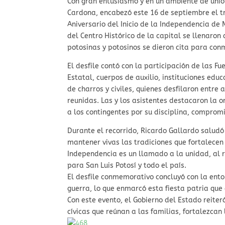
Con gran entusiasmo y en un ambiente de unió
Cardona, encabezó este 16 de septiembre el tr
Aniversario del Inicio de la Independencia de
del Centro Histórico de la capital se llenaron
potosinas y potosinos se dieron cita para co
El desfile contó con la participación de las F
Estatal, cuerpos de auxilio, instituciones edu
de charros y civiles, quienes desfilaron entre
reunidas. Las y los asistentes destacaron la 
a los contingentes por su disciplina, compromi
Durante el recorrido, Ricardo Gallardo saludó
mantener vivas las tradiciones que fortalecen
Independencia es un llamado a la unidad, al r
para San Luis Potosí y todo el país.
El desfile conmemorativo concluyó con la ento
guerra, lo que enmarcó esta fiesta patria que
Con este evento, el Gobierno del Estado reit
cívicas que reúnan a las familias, fortalezcan 