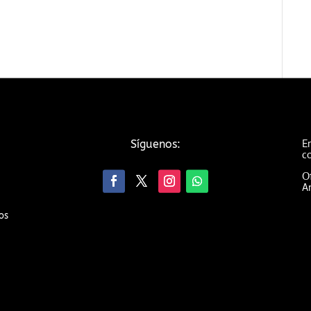
Em
Síguenos:
c
Of
An
os