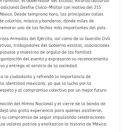
n familiar, el Gobernador del Estado, Ricardo Gallardo
adicional Desfile Cívico-Militar con motivo del 215
 México. Desde temprana hora, las principales calles
 de colorido, música y banderas, donde miles de
nmemorar una de las fechas más importantes del país.
uerzas Armadas del Ejército, así como de la Guardia Civil
cativas, trabajadores del Gobierno estatal, asociaciones
 aplausos y muestras de orgullo de las familias
organización del evento y expresaron su reconocimiento
so y entrega al servicio de la sociedad.
 a la ciudadanía y refrendó la importancia de
 la identidad mexicana, ya que la lucha por la
espeto y al compromiso colectivo por un mejor futuro
nación del Himno Nacional y el cierre de la banda de
 dejó una grata experiencia para quienes asistieron.
eró su compromiso de seguir impulsando celebraciones
los valores patrios y enaltezcan la historia de México.