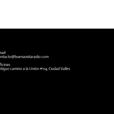
ail:
ontacto@buenavistaradio.com
icinas:
tiguo camino a la Unión #114, Ciudad Valles