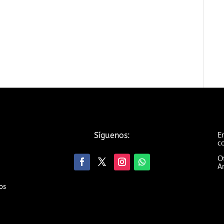
Em
Síguenos:
c
Of
An
os