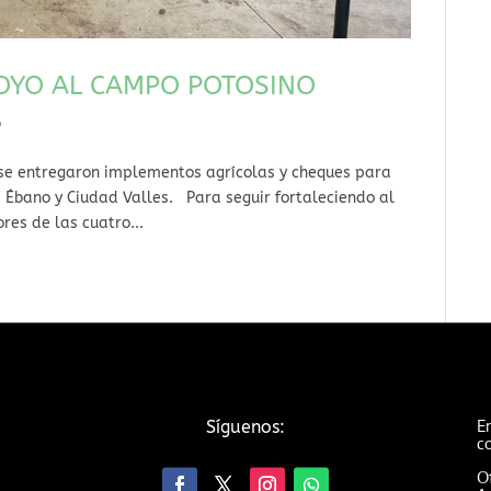
OYO AL CAMPO POTOSINO
o
s se entregaron implementos agrícolas y cheques para
 Ébano y Ciudad Valles. Para seguir fortaleciendo al
res de las cuatro...
Em
Síguenos:
c
Of