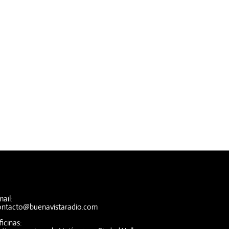
ail:
ontacto@buenavistaradio.com
icinas: