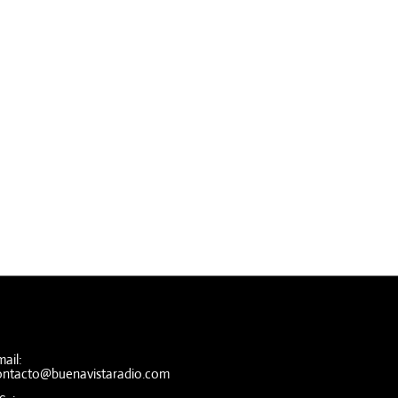
ail:
ontacto@buenavistaradio.com