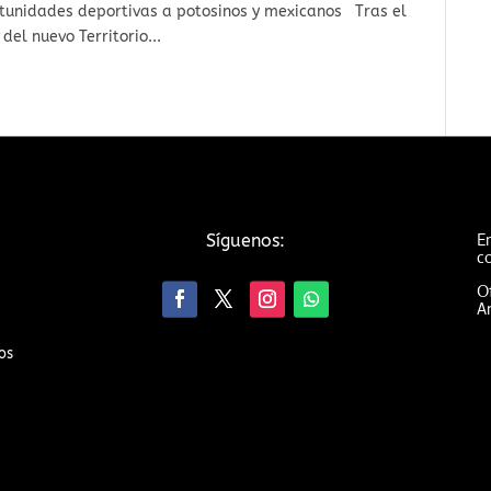
tunidades deportivas a potosinos y mexicanos Tras el
del nuevo Territorio...
Em
Síguenos:
c
Of
An
os