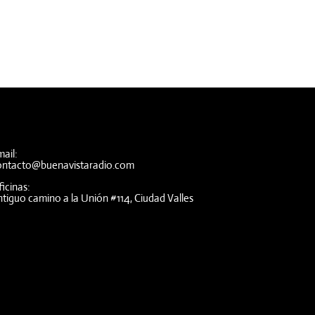
ail:
ontacto@buenavistaradio.com
icinas:
tiguo camino a la Unión #114, Ciudad Valles