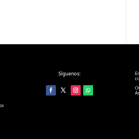
Em
Síguenos:
c
Of
An
os