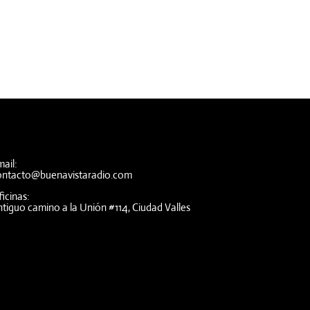
ail:
ontacto@buenavistaradio.com
icinas:
tiguo camino a la Unión #114, Ciudad Valles