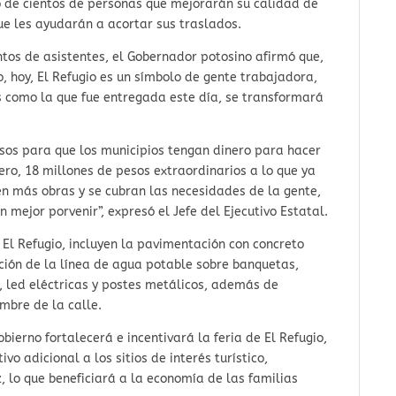
io de cientos de personas que mejorarán su calidad de
ue les ayudarán a acortar sus traslados.
ntos de asistentes, el Gobernador potosino afirmó que,
, hoy, El Refugio es un símbolo de gente trabajadora,
s como la que fue entregada este día, se transformará
os para que los municipios tengan dinero para hacer
ero, 18 millones de pesos extraordinarios a lo que ya
en más obras y se cubran las necesidades de la gente,
 mejor porvenir”, expresó el Jefe del Ejecutivo Estatal.
 El Refugio, incluyen la pavimentación con concreto
cción de la línea de agua potable sobre banquetas,
, led eléctricas y postes metálicos, además de
ombre de la calle.
ierno fortalecerá e incentivará la feria de El Refugio,
vo adicional a los sitios de interés turístico,
, lo que beneficiará a la economía de las familias