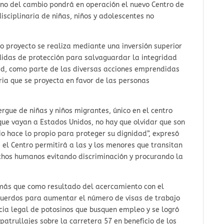
rno del cambio pondrá en operación el nuevo Centro de
disciplinaria de niñas, niños y adolescentes no
ho proyecto se realiza mediante una inversión superior
didas de protección para salvaguardar la integridad
dad, como parte de las diversas acciones emprendidas
ria que se proyecta en favor de las personas
rgue de niñas y niños migrantes, único en el centro
 que vayan a Estados Unidos, no hay que olvidar que son
io hace lo propio para proteger su dignidad”, expresó
e el Centro permitirá a las y los menores que transitan
echos humanos evitando discriminación y procurando la
más que como resultado del acercamiento con el
acuerdos para aumentar el número de visas de trabajo
cia legal de potosinos que busquen empleo y se logró
patrullajes sobre la carretera 57 en beneficio de los