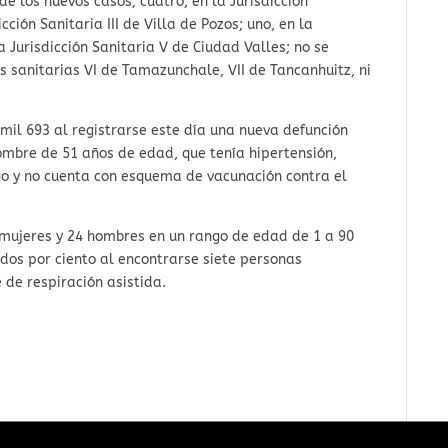
 de los nuevos casos; cuatro, en la Jurisdicción
cción Sanitaria III de Villa de Pozos; uno, en la
la Jurisdicción Sanitaria V de Ciudad Valles; no se
es sanitarias VI de Tamazunchale, VII de Tancanhuitz, ni
mil 693 al registrarse este día una nueva defunción
ombre de 51 años de edad, que tenía hipertensión,
o y no cuenta con esquema de vacunación contra el
 mujeres y 24 hombres en un rango de edad de 1 a 90
 dos por ciento al encontrarse siete personas
 de respiración asistida.