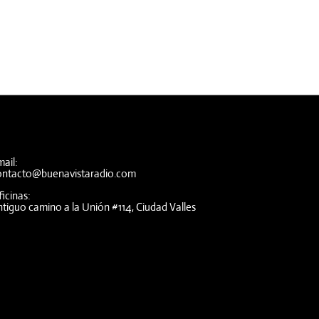
ail:
ontacto@buenavistaradio.com
icinas:
tiguo camino a la Unión #114, Ciudad Valles