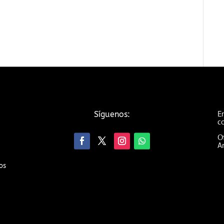
Em
Síguenos:
c
Of
An
os