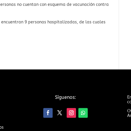
 personas no cuentan con esquema de vacunación contra
e encuentran 9 personas hospitalizadas, de las cuales
Em
Síguenos:
c
Of
An
os