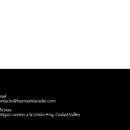
ail:
ontacto@buenavistaradio.com
icinas:
tiguo camino a la Unión #114, Ciudad Valles