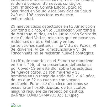
se dan a conocer 36 nuevos contagios,
confirmando el Comité Estatal para la
Seguridad en Salud y los Servicios de Salud
249 mil 198 casos totales de esta
enfermedad.
29 nuevos casos detectados en la Jurisdicción
Sanitaria I; cinco, en la Jurisdicción Sanitaria II
de Matehuala; dos, en la Jurisdicción Sanitaria
V de Ciudad Valles; mientras que en personas
residentes de otra Entidad y en las
jurisdicciones sanitarias III de Villa de Pozos, VI
de Rioverde, VI de Tamazunchale y VII de
Tancanhuitz no se registran nuevos contagios.
La cifra de muertes en el Estado se mantiene
en 7 mil 706, al no presentarse defunciones
por Covid-19 en este día; sobre los estudios
de nuevos casos, 21 son mujeres y 15
hombres en un rango de edad de 1 a 65 años,
de las que 22 no cuentan con vacuna
anticovid. Para este día, cinco personas se
encuentran hospitalizadas, de las cuales
ninguna requiere de respiración asistida.
BANNER COVID 14MAYO2023 (2).jpeg