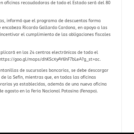
en oficinas recaudadoras de todo el Estado será del 80
ías, informó que el programa de descuentos forma
ue encabeza Ricardo Gallardo Cardona, en apoyo a las
ncentivar el cumplimiento de las obligaciones fiscales
plicará en los 24 centros electrónicos de todo el
: https://goo.gl/maps/dhKScXyAY6hF7bLeA?g_st=ac.
entanillas de sucursales bancarias, se debe descargar
de la Sefin, mientras que, en todas las oficinas
orarios ya establecidos, además de una nueva oficina
e agosto en la Feria Nacional Potosina (Fenapo).