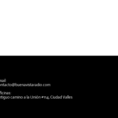
ail:
ontacto@buenavistaradio.com
icinas:
tiguo camino a la Unión #114, Ciudad Valles