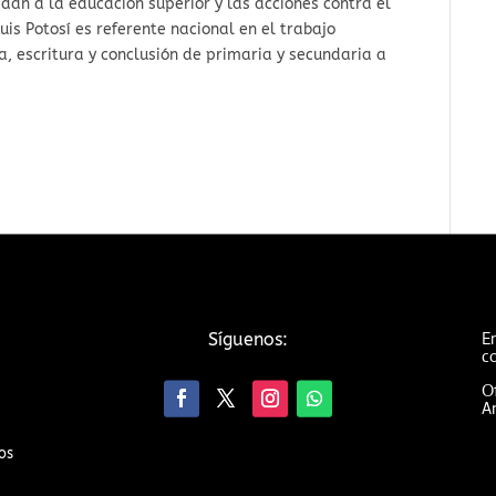
dan a la educación superior y las acciones contra el
uis Potosí es referente nacional en el trabajo
a, escritura y conclusión de primaria y secundaria a
Em
Síguenos:
c
Of
An
os